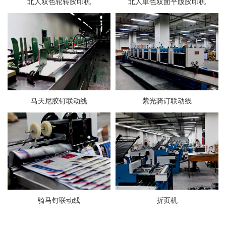
北人双色轮转胶印机
北人单色双面平版胶印机
马天尼胶钉联动线
紫光骑订联动线
骑马钉联动线
折页机